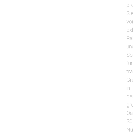
pro
Si
vo
ex
Ra
un
So
für
tr
Gr
in
de
gr
Oa
Sü
Nu