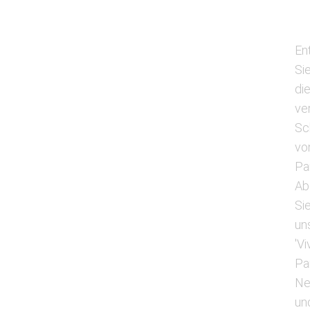
En
Si
di
ve
Sc
vo
Pa
Ab
Si
un
'Vi
Pa
Ne
un