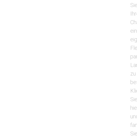
Si
Ihr
Ch
ei
ei
Fl
pa
La
zu
be
Kl
Si
hie
un
fa
Si