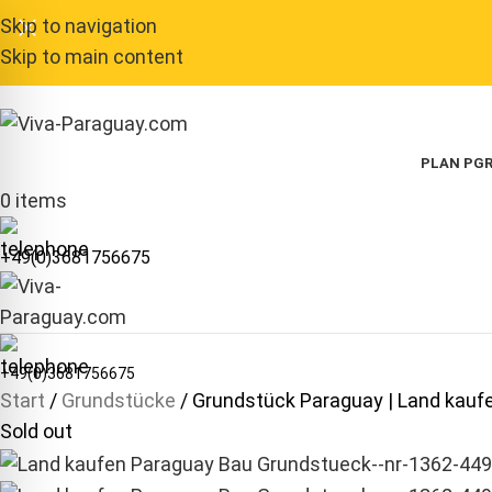
Skip to navigation
Skip to main content
PLAN P
GR
0
items
+49(0)3681756675
+49(0)3681756675
Start
Grundstücke
Grundstück Paraguay | Land kauf
Sold out