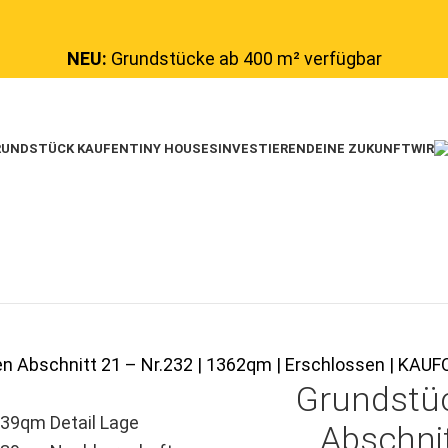
NEU:
Grundstücke ab 400 m² verfügbar
UNDSTÜCK KAUFEN
TINY HOUSES
INVESTIEREN
DEINE ZUKUNFT
WIR
en Abschnitt 21 – Nr.232 | 1362qm | Erschlossen | K
Grundstü
Abschnit