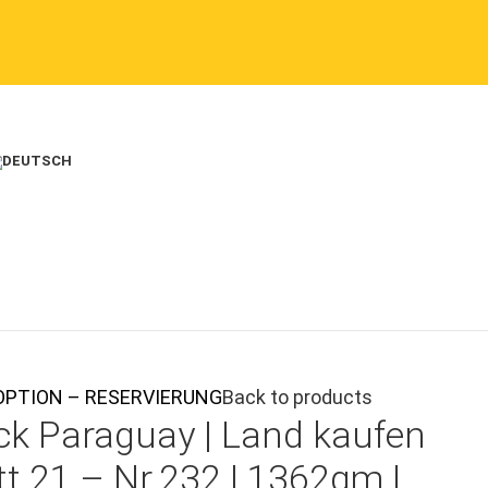
AUFOPTION – RESERVIERUNG
Back to products
ck Paraguay |
Land kaufen
t 21 – Nr.232 | 1362qm |