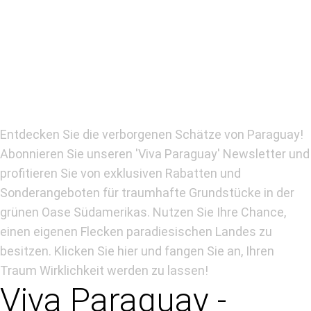
Entdecken Sie die verborgenen Schätze von Paraguay!
Abonnieren Sie unseren 'Viva Paraguay' Newsletter und
profitieren Sie von exklusiven Rabatten und
Sonderangeboten für traumhafte Grundstücke in der
grünen Oase Südamerikas. Nutzen Sie Ihre Chance,
einen eigenen Flecken paradiesischen Landes zu
besitzen. Klicken Sie hier und fangen Sie an, Ihren
Traum Wirklichkeit werden zu lassen!
Viva Paraguay -