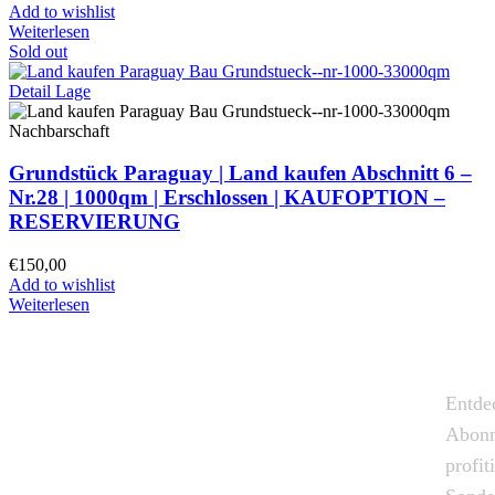
Add to wishlist
Weiterlesen
Sold out
Grundstück Paraguay |
Land kaufen
Abschnitt 6 –
Nr.28 | 1000qm | Erschlossen |
KAUFOPTION –
RESERVIERUNG
€
150,00
Add to wishlist
Weiterlesen
Entde
Abonn
profit