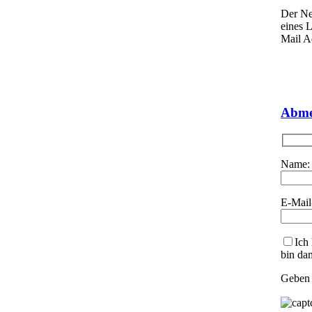
Der Ne
eines 
Mail A
Abme
Name:
E-Mail
Ich
bin da
Geben 