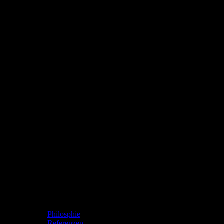
Viva Paraguay
Philosphie
Referenzen