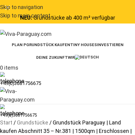
Skip to navigation
Skip to main content
NEU:
Grundstücke ab 400 m² verfügbar
PLAN P
GRUNDSTÜCK KAUFEN
TINY HOUSES
INVESTIEREN
DEINE ZUKUNFT
WIR
0
items
+49(0)3681756675
+49(0)3681756675
Start
Grundstücke
Grundstück Paraguay | Land
kaufen Abschnitt 35 – Nr.381 | 1500qm | Erschlossen |