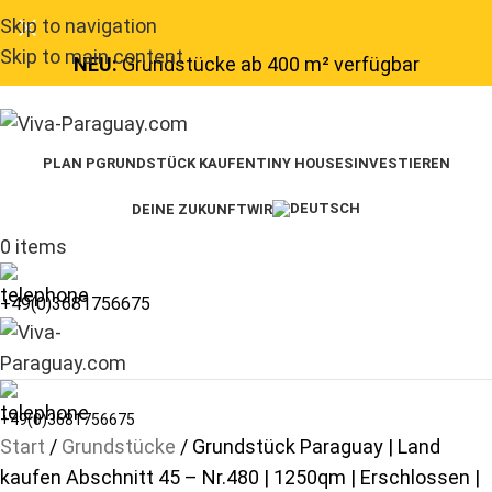
Skip to navigation
Skip to main content
NEU:
Grundstücke ab 400 m² verfügbar
PLAN P
GRUNDSTÜCK KAUFEN
TINY HOUSES
INVESTIEREN
DEINE ZUKUNFT
WIR
0
items
+49(0)3681756675
+49(0)3681756675
Start
Grundstücke
Grundstück Paraguay | Land
kaufen Abschnitt 45 – Nr.480 | 1250qm | Erschlossen |