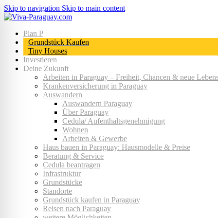
Skip to navigation
Skip to main content
NEU:
Grundstücke ab 400 m² verfügbar
Plan P
Grundstück Kaufen
Tiny Houses
Investieren
Deine Zukunft
Arbeiten in Paraguay – Freiheit, Chancen & neue Lebens
Krankenversicherung in Paraguay
Auswandern
Auswandern Paraguay
Über Paraguay
Cedula/ Aufenthaltsgenehmigung
Wohnen
Arbeiten & Gewerbe
Haus bauen in Paraguay: Hausmodelle & Preise
Beratung & Service
Cedula beantragen
Infrastruktur
Grundstücke
Standorte
Grundstück kaufen in Paraguay
Reisen nach Paraguay
weitere Möglichkeiten