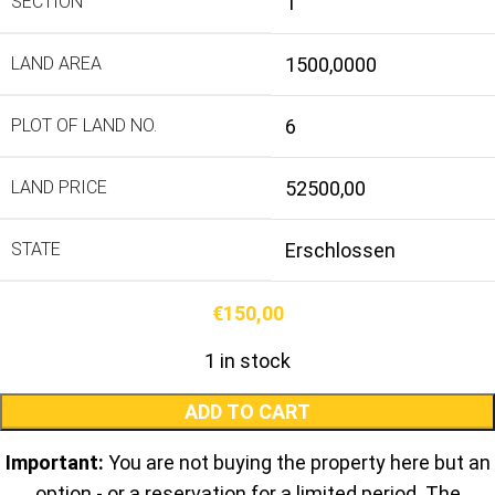
SECTION
1
LAND AREA
1500,0000
PLOT OF LAND NO.
6
LAND PRICE
52500,00
STATE
Erschlossen
€
150,00
1 in stock
ADD TO CART
Important:
You are not buying the property here but an
option - or a reservation for a limited period. The