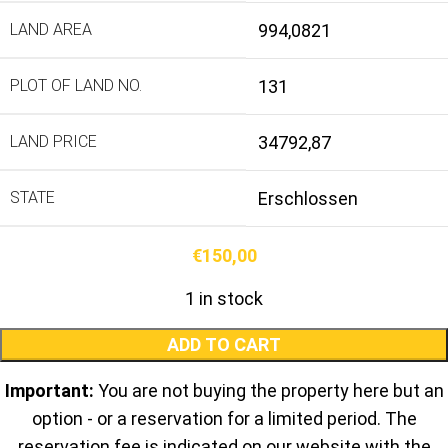
LAND AREA
994,0821
PLOT OF LAND NO.
131
LAND PRICE
34792,87
STATE
Erschlossen
€
150,00
1 in stock
ADD TO CART
Important:
You are not buying the property here but an
option - or a reservation for a limited period. The
reservation fee is indicated on our website with the