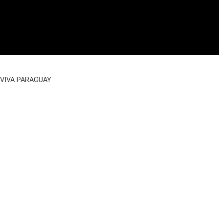
VIVA PARAGUAY
Imprint
|
Data Privacy
|
GTC Reservation
|
Partner AGB
|
Facebook
Instagram
WhatsApp
Land paraguay |
Land kaufen
Section 14 – No.131 | 994qm