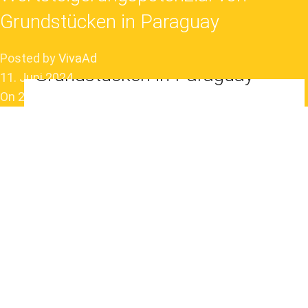
Grundstücken in Paraguay
Wertsteigerungspotenzial von
Posted by
VivaAd
Grundstücken in Paraguay
11. Juni 2024
On 28. Februar 2024