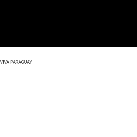
VIVA PARAGUAY
Imprint
|
Data Privacy
|
GTC Reservation
|
Partner AGB
|
WhatsApp
Facebook
Instagram